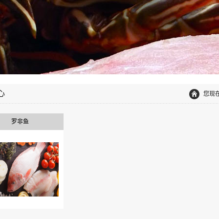
心
您现
罗非鱼