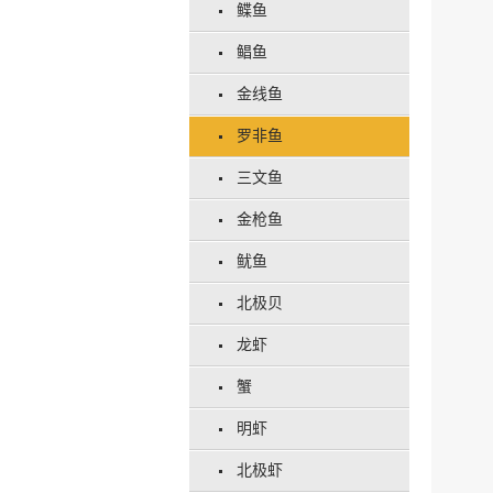
鲽鱼
鲳鱼
金线鱼
罗非鱼
三文鱼
金枪鱼
鱿鱼
北极贝
龙虾
蟹
明虾
北极虾