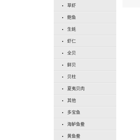
草虾
鲍鱼
生蚝
虾仁
全贝
鲜贝
贝柱
夏夷贝肉
其他
多宝鱼
海鲈鱼鲞
黄鱼鲞