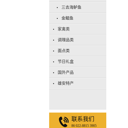
三去海鲈鱼
金鲳鱼
家禽类
调理品类
面点类
节日礼盒
国外产品
雄安特产
联系我们
86 022-8815 3905