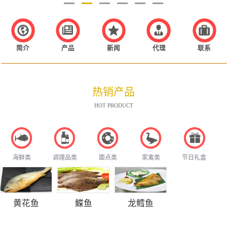
简介
产品
新闻
代理
联系
热销产品
HOT PRODUCT
海鲜类
调理品类
面点类
家禽类
节日礼盒
黄花鱼
鲽鱼
龙鳕鱼