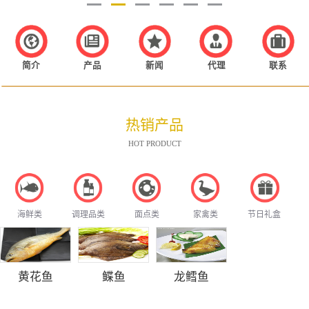
简介
产品
新闻
代理
联系
热销产品
HOT PRODUCT
海鲜类
调理品类
面点类
家禽类
节日礼盒
黄花鱼
鲽鱼
龙鳕鱼