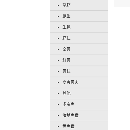
草虾
鲍鱼
生蚝
虾仁
全贝
鲜贝
贝柱
夏夷贝肉
其他
多宝鱼
海鲈鱼鲞
黄鱼鲞