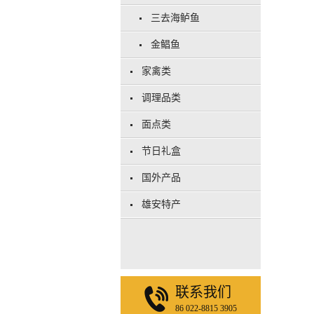
三去海鲈鱼
金鲳鱼
家禽类
调理品类
面点类
节日礼盒
国外产品
雄安特产
联系我们
86 022-8815 3905