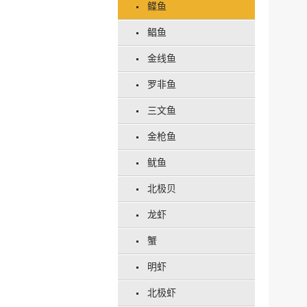
鲽鱼
鲳鱼
金线鱼
罗非鱼
三文鱼
金枪鱼
鱿鱼
北极贝
龙虾
蟹
明虾
北极虾