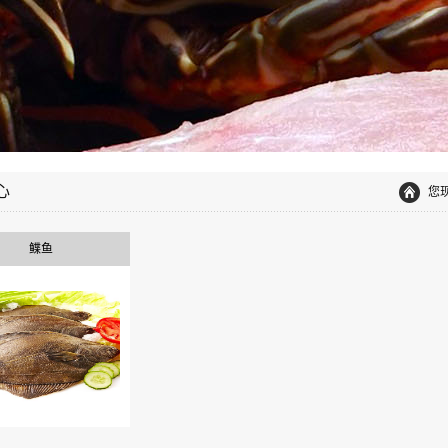
心
您
鲽鱼