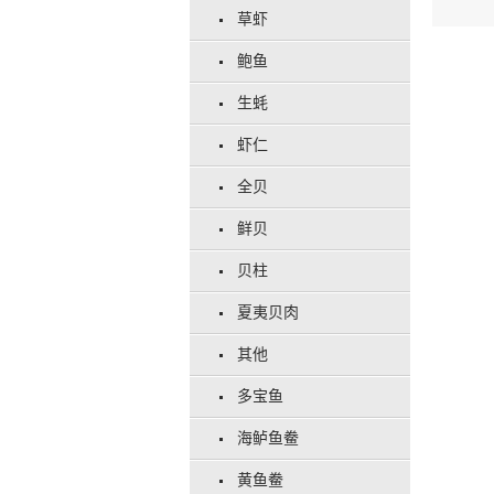
草虾
鲍鱼
生蚝
虾仁
全贝
鲜贝
贝柱
夏夷贝肉
其他
多宝鱼
海鲈鱼鲞
黄鱼鲞