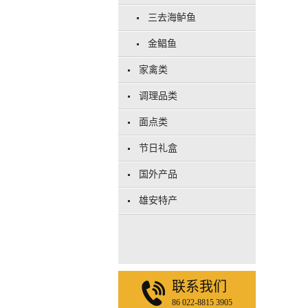
三去海鲈鱼
金鲳鱼
家禽类
调理品类
面点类
节日礼盒
国外产品
雄安特产
联系我们
86 022-8815 3905