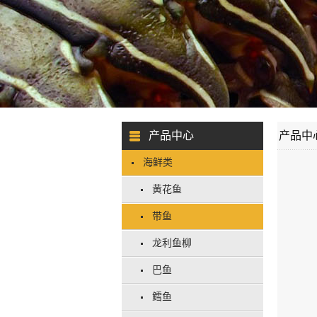
产品中心
产品中
海鲜类
黄花鱼
带鱼
龙利鱼柳
巴鱼
鳕鱼