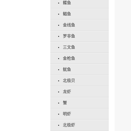
鲽鱼
鲳鱼
金线鱼
罗非鱼
三文鱼
金枪鱼
鱿鱼
北极贝
龙虾
蟹
明虾
北极虾