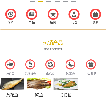
简介
产品
新闻
代理
联系
热销产品
HOT PRODUCT
海鲜类
调理品类
面点类
家禽类
节日礼盒
黄花鱼
鲽鱼
龙鳕鱼