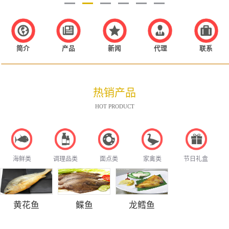
简介
产品
新闻
代理
联系
热销产品
HOT PRODUCT
海鲜类
调理品类
面点类
家禽类
节日礼盒
黄花鱼
鲽鱼
龙鳕鱼