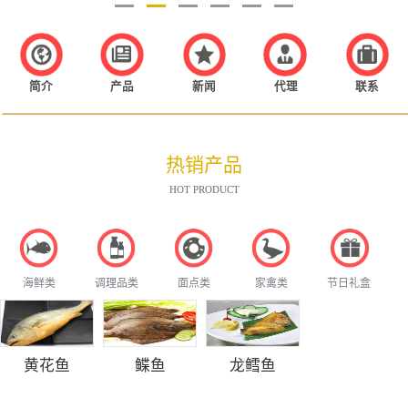
简介
产品
新闻
代理
联系
热销产品
HOT PRODUCT
海鲜类
调理品类
面点类
家禽类
节日礼盒
黄花鱼
鲽鱼
龙鳕鱼