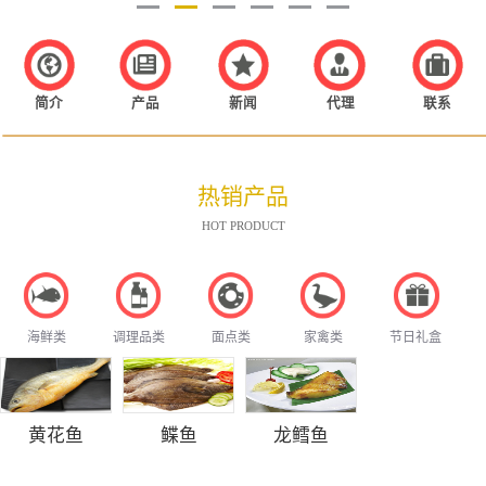
简介
产品
新闻
代理
联系
热销产品
HOT PRODUCT
海鲜类
调理品类
面点类
家禽类
节日礼盒
黄花鱼
鲽鱼
龙鳕鱼