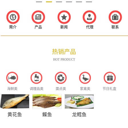
简介
产品
新闻
代理
联系
热销产品
HOT PRODUCT
海鲜类
调理品类
面点类
家禽类
节日礼盒
黄花鱼
鲽鱼
龙鳕鱼