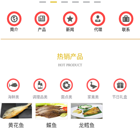
简介
产品
新闻
代理
联系
热销产品
HOT PRODUCT
海鲜类
调理品类
面点类
家禽类
节日礼盒
黄花鱼
鲽鱼
龙鳕鱼