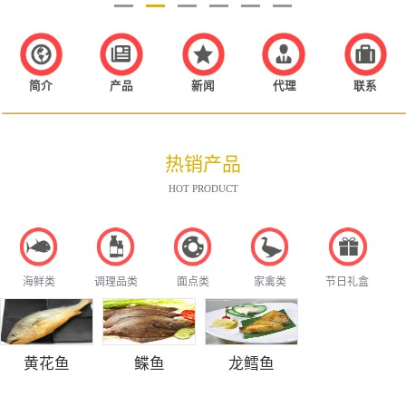
简介
产品
新闻
代理
联系
热销产品
HOT PRODUCT
海鲜类
调理品类
面点类
家禽类
节日礼盒
黄花鱼
鲽鱼
龙鳕鱼