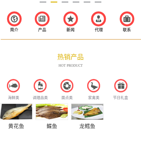
简介
产品
新闻
代理
联系
热销产品
HOT PRODUCT
海鲜类
调理品类
面点类
家禽类
节日礼盒
黄花鱼
鲽鱼
龙鳕鱼