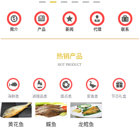
简介
产品
新闻
代理
联系
热销产品
HOT PRODUCT
海鲜类
调理品类
面点类
家禽类
节日礼盒
黄花鱼
鲽鱼
龙鳕鱼