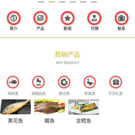
简介
产品
新闻
代理
联系
热销产品
HOT PRODUCT
海鲜类
调理品类
面点类
家禽类
节日礼盒
黄花鱼
鲽鱼
龙鳕鱼