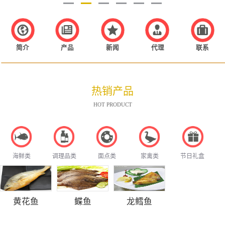
简介
产品
新闻
代理
联系
热销产品
HOT PRODUCT
海鲜类
调理品类
面点类
家禽类
节日礼盒
黄花鱼
鲽鱼
龙鳕鱼