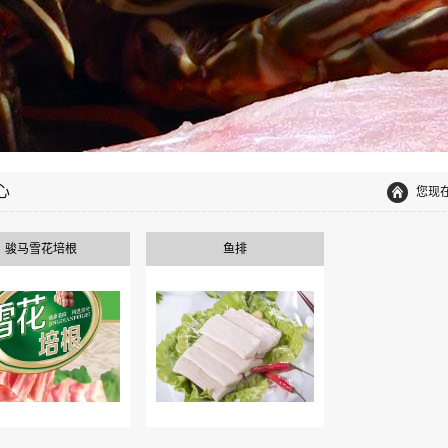
心
您现
骏马雪花培根
鱼排