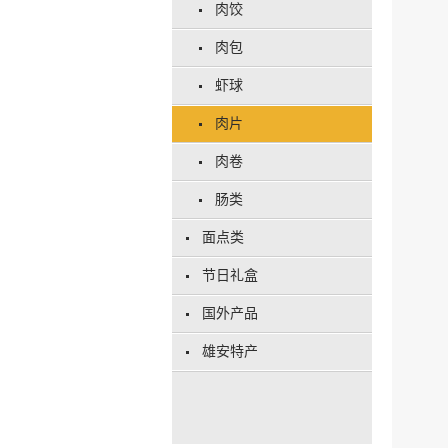
肉饺
肉包
虾球
肉片
肉卷
肠类
面点类
节日礼盒
国外产品
雄安特产