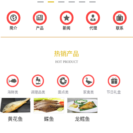
简介
产品
新闻
代理
联系
热销产品
HOT PRODUCT
海鲜类
调理品类
面点类
家禽类
节日礼盒
黄花鱼
鲽鱼
龙鳕鱼