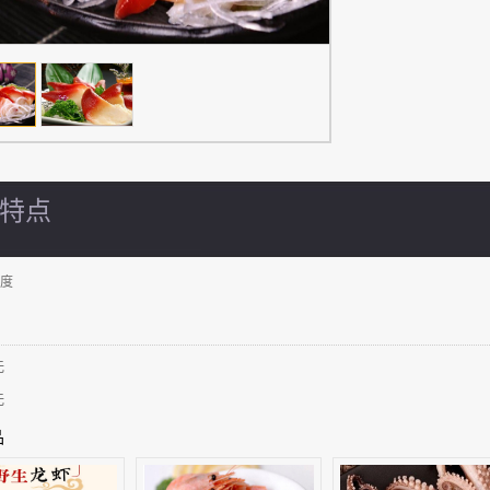
特点
度
无
无
品