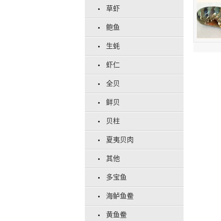
草虾
鲍鱼
生蚝
虾仁
全贝
鲜贝
贝柱
夏夷贝肉
其他
多宝鱼
海鲈鱼鲞
黄鱼鲞