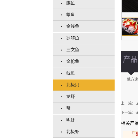
鲽鱼
鲳鱼
金线鱼
罗非鱼
三文鱼
产品
金枪鱼
鱿鱼
俄方速
北极贝
龙虾
上一篇：
蟹
下一篇：
明虾
相关产
北极虾