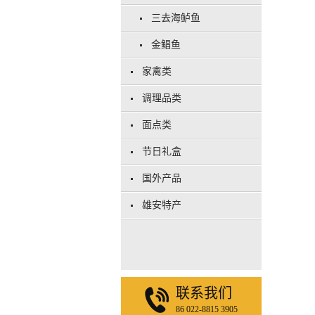
三去海鲈鱼
金鲳鱼
家禽类
调理品类
面点类
节日礼盒
国外产品
雄安特产
联系我们
86 022-8815 3905