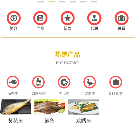
简介
产品
新闻
代理
联系
热销产品
HOT PRODUCT
海鲜类
调理品类
面点类
家禽类
节日礼盒
黄花鱼
鲽鱼
龙鳕鱼