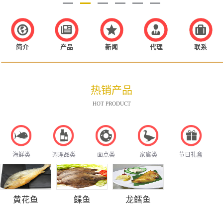
简介
产品
新闻
代理
联系
热销产品
HOT PRODUCT
海鲜类
调理品类
面点类
家禽类
节日礼盒
黄花鱼
鲽鱼
龙鳕鱼