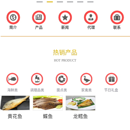
简介
产品
新闻
代理
联系
热销产品
HOT PRODUCT
海鲜类
调理品类
面点类
家禽类
节日礼盒
黄花鱼
鲽鱼
龙鳕鱼