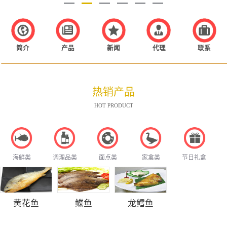
简介
产品
新闻
代理
联系
热销产品
HOT PRODUCT
海鲜类
调理品类
面点类
家禽类
节日礼盒
黄花鱼
鲽鱼
龙鳕鱼