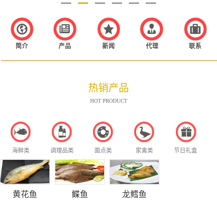
简介
产品
新闻
代理
联系
热销产品
HOT PRODUCT
海鲜类
调理品类
面点类
家禽类
节日礼盒
黄花鱼
鲽鱼
龙鳕鱼