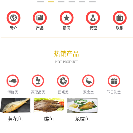
简介
产品
新闻
代理
联系
热销产品
HOT PRODUCT
海鲜类
调理品类
面点类
家禽类
节日礼盒
黄花鱼
鲽鱼
龙鳕鱼