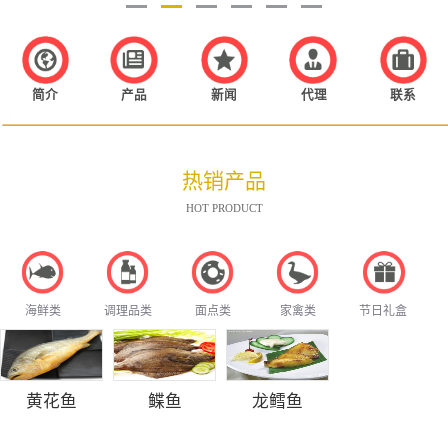
简介
产品
新闻
代理
联系
热销产品
HOT PRODUCT
海鲜类
调理品类
面点类
家禽类
节日礼盒
黄花鱼
鲽鱼
龙鳕鱼