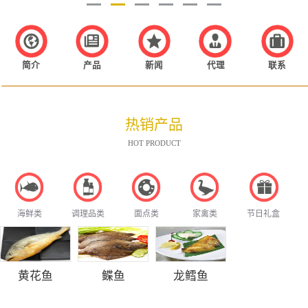
简介
产品
新闻
代理
联系
热销产品
HOT PRODUCT
海鲜类
调理品类
面点类
家禽类
节日礼盒
黄花鱼
鲽鱼
龙鳕鱼